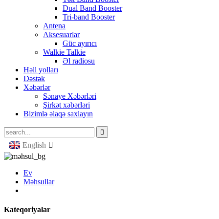
Dual Band Booster
Tri-band Booster
Antena
Aksesuarlar
Güc ayırıcı
Walkie Talkie
Əl radiosu
Həll yolları
Dəstək
Xəbərlər
Sənaye Xəbərləri
Şirkət xəbərləri
Bizimlə əlaqə saxlayın
English
Ev
Məhsullar
Kateqoriyalar