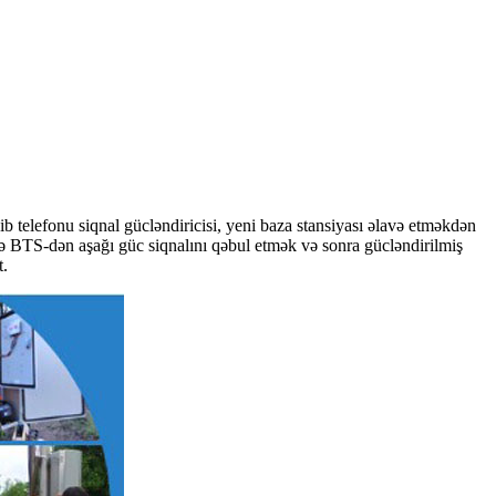
 telefonu siqnal gücləndiricisi, yeni baza stansiyası əlavə etməkdən
lə BTS-dən aşağı güc siqnalını qəbul etmək və sonra gücləndirilmiş
t.