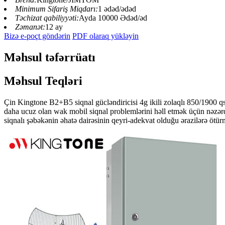
Minimum Sifariş Miqdarı:
1 ədəd/ədəd
Təchizat qabiliyyəti:
Ayda 10000 Ədəd/əd
Zəmanət:
12 ay
Bizə e-poçt göndərin
PDF olaraq yükləyin
Məhsul təfərrüatı
Məhsul Teqləri
Çin Kingtone B2+B5 siqnal gücləndiricisi 4g ikili zolaqlı 850/1900 q
daha ucuz olan wak mobil siqnal problemlərini həll etmək üçün nəzərdə
siqnalı şəbəkənin əhatə dairəsinin qeyri-adekvat olduğu ərazilərə ötür