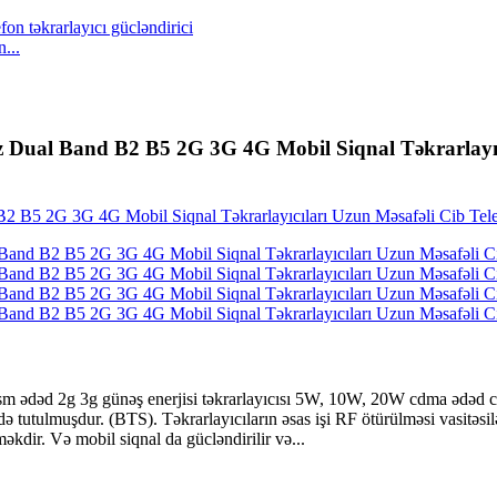
...
Dual Band B2 B5 2G 3G 4G Mobil Siqnal Təkrarlayıcı
sm ədəd 2g 3g günəş enerjisi təkrarlayıcısı 5W, 10W, 20W cdma ədəd cib
 tutulmuşdur. (BTS). Təkrarlayıcıların əsas işi RF ötürülməsi vasitəsi
əkdir. Və mobil siqnal da gücləndirilir və...