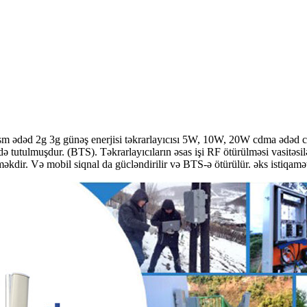
sm ədəd 2g 3g günəş enerjisi təkrarlayıcısı 5W, 10W, 20W cdma ədəd cib
 tutulmuşdur. (BTS). Təkrarlayıcıların əsas işi RF ötürülməsi vasitəsi
məkdir. Və mobil siqnal da gücləndirilir və BTS-ə ötürülür. əks istiqamə