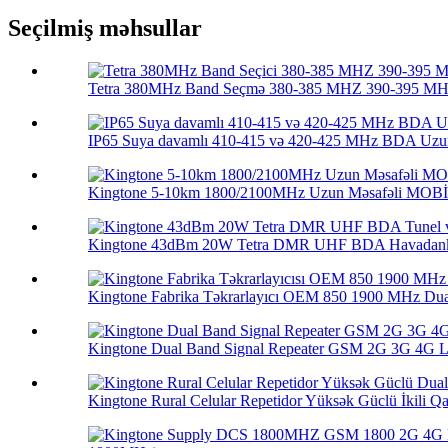
Seçilmiş məhsullar
Tetra 380MHz Band Seçmə 380-385 MHZ 390-395 MHZ
IP65 Suya davamlı 410-415 və 420-425 MHz BDA Uzun
Kingtone 5-10km 1800/2100MHz Uzun Məsafəli MOBİ
Kingtone 43dBm 20W Tetra DMR UHF BDA Havadankə
Kingtone Fabrika Təkrarlayıcı OEM 850 1900 MHz Dua
Kingtone Dual Band Signal Repeater GSM 2G 3G 4G LT
Kingtone Rural Celular Repetidor Yüksək Güclü İkili Qa