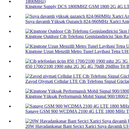
Kingtone Supply DCS 1800MHZ GSM 1800 2G 4G LTE 
Suya davamlı Yüksək Qazanclı 824-960MHz Xarici Ante
Kingtone Outdoor Cib Telefonu Genişləndiricisi 5km Raz
Kingtone Uzun Menzilli Metro Tunel Layihəsi Tetra UHF
850 1700/2100 1900 mhz 2G 3G 4G 70dB 20dBm Tri Ba
Zavod Qiyməti Cellular LTE Cib Telefonu Siqnal Güclənd
Kingtone Yüksək Performanslı Mobil Siqnal 900/1800/21
Sənaye GSM 900 WCDMA 2100 4G LTE 1800 MHz Tri
20W Havadankənar Bant Seçici Xarici Suya davamlı UH