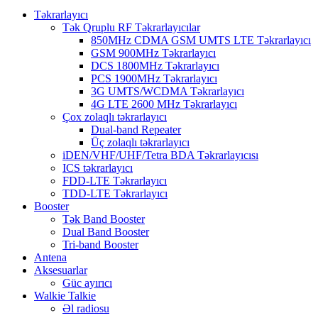
Təkrarlayıcı
Tək Qruplu RF Təkrarlayıcılar
850MHz CDMA GSM UMTS LTE Təkrarlayıcı
GSM 900MHz Təkrarlayıcı
DCS 1800MHz Təkrarlayıcı
PCS 1900MHz Təkrarlayıcı
3G UMTS/WCDMA Təkrarlayıcı
4G LTE 2600 MHz Təkrarlayıcı
Çox zolaqlı təkrarlayıcı
Dual-band Repeater
Üç zolaqlı təkrarlayıcı
iDEN/VHF/UHF/Tetra BDA Təkrarlayıcısı
ICS təkrarlayıcı
FDD-LTE Təkrarlayıcı
TDD-LTE Təkrarlayıcı
Booster
Tək Band Booster
Dual Band Booster
Tri-band Booster
Antena
Aksesuarlar
Güc ayırıcı
Walkie Talkie
Əl radiosu