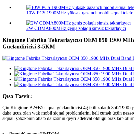
10W PCS 1900MHz yüksək qazanclı mobil siqnal telefon
2W CDMA800MHz geniş zolaqlı simsiz təkrarlayıcı
Kingtone Fabrika Təkrarlayıcısı OEM 850 1900 MHz 
Gücləndiricisi 3-5KM
Qısa Təsvir:
Çin Kingtone B2+B5 siqnal gücləndiricisi 4g ikili zolaqlı 850/1900 q
daha ucuz olan wak mobil siqnal problemlərini həll etmək üçün nəzərdə
siqnalı şəbəkənin əhatə dairəsinin qeyri-adekvat olduğu ərazilərə ötürm
Brend:
Kingtone/JIMTOM