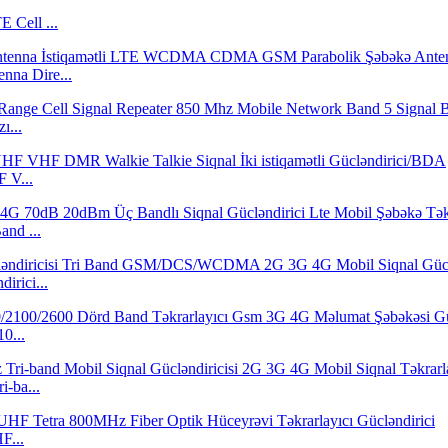
Cell ...
nna Dire...
ı...
 V...
nd ...
irici...
0...
-ba...
F...