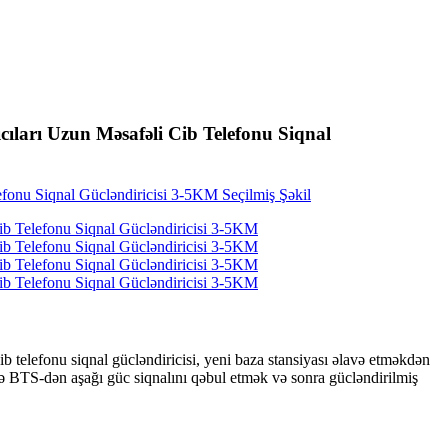
ları Uzun Məsafəli Cib Telefonu Siqnal
 telefonu siqnal gücləndiricisi, yeni baza stansiyası əlavə etməkdən
lə BTS-dən aşağı güc siqnalını qəbul etmək və sonra gücləndirilmiş