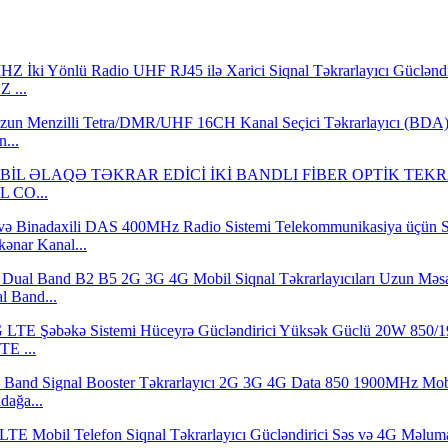
 ...
...
L CO...
nar Kanal...
l Band...
E ...
dağa...