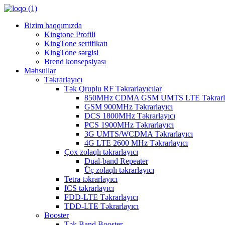
Bizim haqqımızda
Kingtone Profili
KingTone sertifikatı
KingTone sərgisi
Brend konsepsiyası
Məhsullar
Təkrarlayıcı
Tək Qruplu RF Təkrarlayıcılar
850MHz CDMA GSM UMTS LTE Təkrarla
GSM 900MHz Təkrarlayıcı
DCS 1800MHz Təkrarlayıcı
PCS 1900MHz Təkrarlayıcı
3G UMTS/WCDMA Təkrarlayıcı
4G LTE 2600 MHz Təkrarlayıcı
Çox zolaqlı təkrarlayıcı
Dual-band Repeater
Üç zolaqlı təkrarlayıcı
Tetra təkrarlayıcı
ICS təkrarlayıcı
FDD-LTE Təkrarlayıcı
TDD-LTE Təkrarlayıcı
Booster
Tək Band Booster