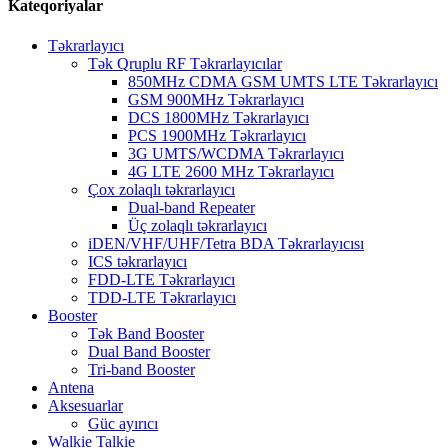
Kateqoriyalar
Təkrarlayıcı
Tək Qruplu RF Təkrarlayıcılar
850MHz CDMA GSM UMTS LTE Təkrarlayıcı
GSM 900MHz Təkrarlayıcı
DCS 1800MHz Təkrarlayıcı
PCS 1900MHz Təkrarlayıcı
3G UMTS/WCDMA Təkrarlayıcı
4G LTE 2600 MHz Təkrarlayıcı
Çox zolaqlı təkrarlayıcı
Dual-band Repeater
Üç zolaqlı təkrarlayıcı
iDEN/VHF/UHF/Tetra BDA Təkrarlayıcısı
ICS təkrarlayıcı
FDD-LTE Təkrarlayıcı
TDD-LTE Təkrarlayıcı
Booster
Tək Band Booster
Dual Band Booster
Tri-band Booster
Antena
Aksesuarlar
Güc ayırıcı
Walkie Talkie