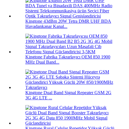
Kingtone 43dBm 20W Tetra DMR UHF BDA
Havadankənar Kanal...
Kingtone Fabrika Təkrarlayıcı OEM 850 1900
MHz Dual Band...
Kingtone Dual Band Signal Repeater GSM 2G
3G 4G LTE ...
Kingtone Rural Celular Repetidor Yüksək Güclü