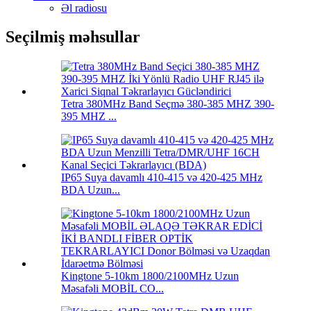
Əl radiosu
Seçilmiş məhsullar
Tetra 380MHz Band Seçmə 380-385 MHZ 390-
395 MHZ ...
IP65 Suya davamlı 410-415 və 420-425 MHz
BDA Uzun...
Kingtone 5-10km 1800/2100MHz Uzun
Məsafəli MOBİL CO...