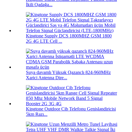
İkili Qadağa...
Kingtone Supply DCS 1800MHZ GSM 1800
2G 4G LTE Cell ...
Suya davamlı Yüksək Qazanclı 824-960MHz
Xarici Antenna Dire...
Kingtone Outdoor Cib Telefonu Genişləndiricisi
5km Razı...