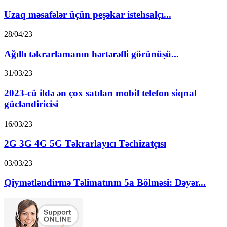
Uzaq məsafələr üçün peşəkar istehsalçı...
28/04/23
Ağıllı təkrarlamanın hərtərəfli görünüşü...
31/03/23
2023-cü ildə ən çox satılan mobil telefon siqnal
gücləndiricisi
16/03/23
2G 3G 4G 5G Təkrarlayıcı Təchizatçısı
03/03/23
Qiymətləndirmə Təlimatının 5a Bölməsi: Dəyər...