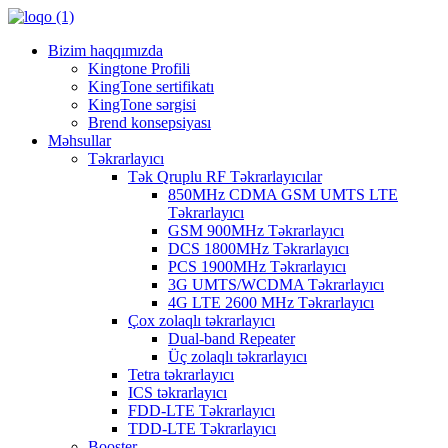
Bizim haqqımızda
Kingtone Profili
KingTone sertifikatı
KingTone sərgisi
Brend konsepsiyası
Məhsullar
Təkrarlayıcı
Tək Qruplu RF Təkrarlayıcılar
850MHz CDMA GSM UMTS LTE
Təkrarlayıcı
GSM 900MHz Təkrarlayıcı
DCS 1800MHz Təkrarlayıcı
PCS 1900MHz Təkrarlayıcı
3G UMTS/WCDMA Təkrarlayıcı
4G LTE 2600 MHz Təkrarlayıcı
Çox zolaqlı təkrarlayıcı
Dual-band Repeater
Üç zolaqlı təkrarlayıcı
Tetra təkrarlayıcı
ICS təkrarlayıcı
FDD-LTE Təkrarlayıcı
TDD-LTE Təkrarlayıcı
Booster