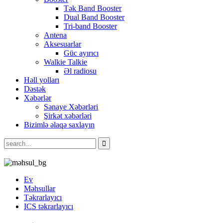
Tək Band Booster
Dual Band Booster
Tri-band Booster
Antena
Aksesuarlar
Güc ayırıcı
Walkie Talkie
Əl radiosu
Həll yolları
Dəstək
Xəbərlər
Sənaye Xəbərləri
Şirkət xəbərləri
Bizimlə əlaqə saxlayın
Ev
Məhsullar
Təkrarlayıcı
ICS təkrarlayıcı