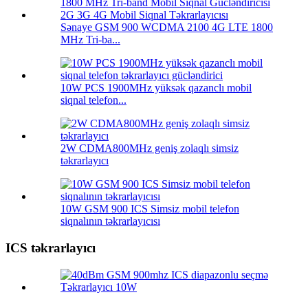
Sənaye GSM 900 WCDMA 2100 4G LTE 1800
MHz Tri-ba...
10W PCS 1900MHz yüksək qazanclı mobil
siqnal telefon...
2W CDMA800MHz geniş zolaqlı simsiz
təkrarlayıcı
10W GSM 900 ICS Simsiz mobil telefon
siqnalının təkrarlayıcısı
ICS təkrarlayıcı