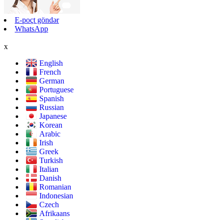
E-poçt göndər
WhatsApp
x
English
French
German
Portuguese
Spanish
Russian
Japanese
Korean
Arabic
Irish
Greek
Turkish
Italian
Danish
Romanian
Indonesian
Czech
Afrikaans