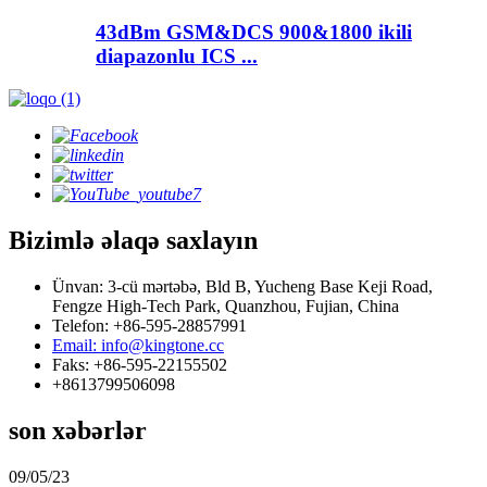
43dBm GSM&DCS 900&1800 ikili
diapazonlu ICS ...
Bizimlə əlaqə saxlayın
Ünvan: 3-cü mərtəbə, Bld B, Yucheng Base Keji Road,
Fengze High-Tech Park, Quanzhou, Fujian, China
Telefon: +86-595-28857991
Email: info@kingtone.cc
Faks: +86-595-22155502
+8613799506098
son xəbərlər
09/05/23