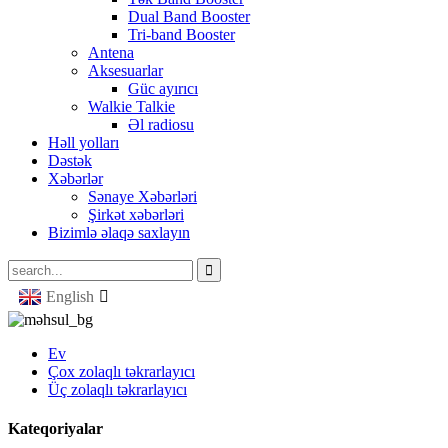
Dual Band Booster
Tri-band Booster
Antena
Aksesuarlar
Güc ayırıcı
Walkie Talkie
Əl radiosu
Həll yolları
Dəstək
Xəbərlər
Sənaye Xəbərləri
Şirkət xəbərləri
Bizimlə əlaqə saxlayın
English
Ev
Çox zolaqlı təkrarlayıcı
Üç zolaqlı təkrarlayıcı
Kateqoriyalar