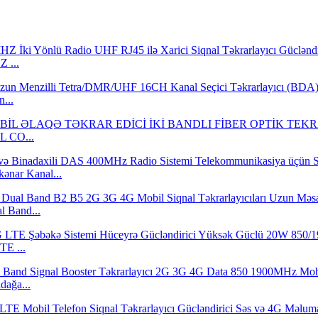
 ...
...
L CO...
nar Kanal...
l Band...
E ...
dağa...