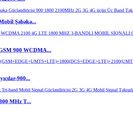
obil Şəbəkə...
cı GSM 900 WCDMA...
ıcılar-900...
00 MHz T...