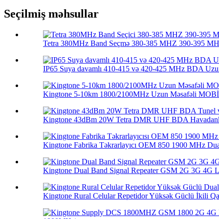
Seçilmiş məhsullar
Tetra 380MHz Band Seçmə 380-385 MHZ 390-395 MHZ
IP65 Suya davamlı 410-415 və 420-425 MHz BDA Uzun
Kingtone 5-10km 1800/2100MHz Uzun Məsafəli MOBİ
Kingtone 43dBm 20W Tetra DMR UHF BDA Havadankə
Kingtone Fabrika Təkrarlayıcı OEM 850 1900 MHz Dua
Kingtone Dual Band Signal Repeater GSM 2G 3G 4G LT
Kingtone Rural Celular Repetidor Yüksək Güclü İkili Qa