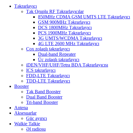
Təkrarlayıcı
Tək Qruplu RF Təkrarlayıcılar
850MHz CDMA GSM UMTS LTE Təkrarlayıcı
GSM 900MHz Təkrarlayıcı
DCS 1800MHz Təkrarlayıcı
PCS 1900MHz Təkrarlayıcı
3G UMTS/WCDMA Təkrarlayıcı
4G LTE 2600 MHz Təkrarlayıcı
Çox zolaqlı təkrarlayıcı
Dual-band Repeater
Üç zolaqlı təkrarlayıcı
iDEN/VHF/UHF/Tetra BDA Təkrarlayıcısı
ICS təkrarlayıcı
FDD-LTE Təkrarlayıcı
TDD-LTE Təkrarlayıcı
Booster
Tək Band Booster
Dual Band Booster
Tri-band Booster
Antena
Aksesuarlar
Güc ayırıcı
Walkie Talkie
Əl radiosu