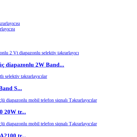
layıcısı
diapazonlu 2W Band...
and S...
0W tr...
00 tr...