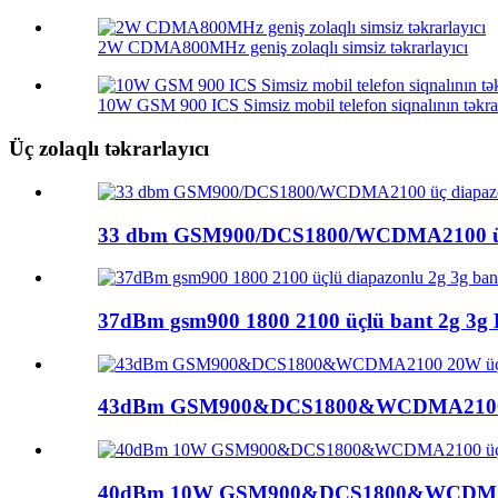
2W CDMA800MHz geniş zolaqlı simsiz təkrarlayıcı
10W GSM 900 ICS Simsiz mobil telefon siqnalının təkrar
Üç zolaqlı təkrarlayıcı
33 dbm GSM900/DCS1800/WCDMA2100 üç 
37dBm gsm900 1800 2100 üçlü bant 2g 3g B
43dBm GSM900&DCS1800&WCDMA2100 2
40dBm 10W GSM900&DCS1800&WCDMA21