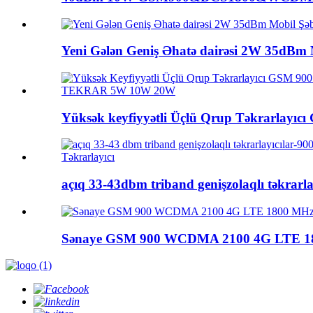
Yeni Gələn Geniş Əhatə dairəsi 2W 35dBm M
Yüksək keyfiyyətli Üçlü Qrup Təkrarlayı
açıq 33-43dbm triband genişzolaqlı təkrarlay
Sənaye GSM 900 WCDMA 2100 4G LTE 18