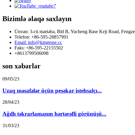
Bizimlə əlaqə saxlayın
Ünvan: 3-cü mərtəbə, Bld B, Yucheng Base Keji Road, Fengze
Telefon: +86-595-28857991
Email: info@kingtone.cc
Faks: +86-595-22155502
+8613799506098
son xəbərlər
09/05/23
Uzaq məsafələr üçün peşəkar istehsalçı...
28/04/23
Ağıllı təkrarlamanın hərtərəfli görünüşü...
31/03/23