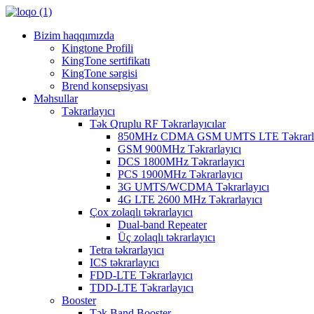
Bizim haqqımızda
Kingtone Profili
KingTone sertifikatı
KingTone sərgisi
Brend konsepsiyası
Məhsullar
Təkrarlayıcı
Tək Qruplu RF Təkrarlayıcılar
850MHz CDMA GSM UMTS LTE Təkrarla
GSM 900MHz Təkrarlayıcı
DCS 1800MHz Təkrarlayıcı
PCS 1900MHz Təkrarlayıcı
3G UMTS/WCDMA Təkrarlayıcı
4G LTE 2600 MHz Təkrarlayıcı
Çox zolaqlı təkrarlayıcı
Dual-band Repeater
Üç zolaqlı təkrarlayıcı
Tetra təkrarlayıcı
ICS təkrarlayıcı
FDD-LTE Təkrarlayıcı
TDD-LTE Təkrarlayıcı
Booster
Tək Band Booster