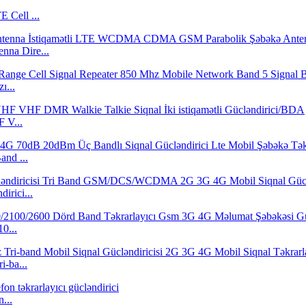
Cell ...
nna Dire...
ı...
 V...
nd ...
irici...
0...
-ba...
...