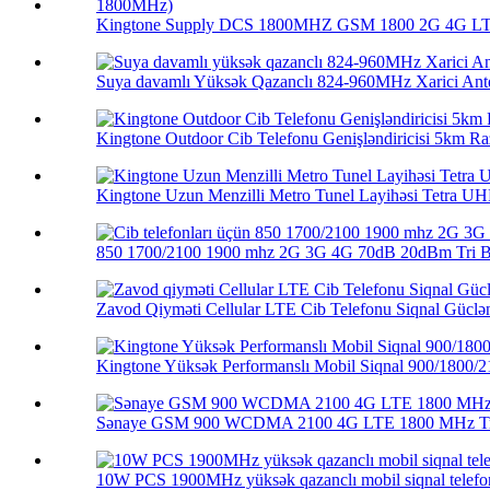
Kingtone Supply DCS 1800MHZ GSM 1800 2G 4G LTE 
Suya davamlı Yüksək Qazanclı 824-960MHz Xarici Ante
Kingtone Outdoor Cib Telefonu Genişləndiricisi 5km Raz
Kingtone Uzun Menzilli Metro Tunel Layihəsi Tetra UHF
850 1700/2100 1900 mhz 2G 3G 4G 70dB 20dBm Tri Ba
Zavod Qiyməti Cellular LTE Cib Telefonu Siqnal Güclənd
Kingtone Yüksək Performanslı Mobil Siqnal 900/1800/21
Sənaye GSM 900 WCDMA 2100 4G LTE 1800 MHz Tri
10W PCS 1900MHz yüksək qazanclı mobil siqnal telefon