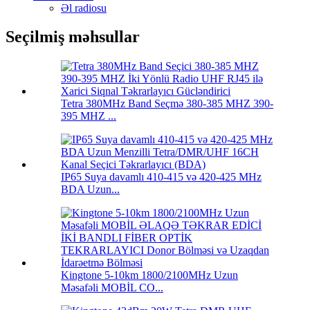
Əl radiosu
Seçilmiş məhsullar
Tetra 380MHz Band Seçmə 380-385 MHZ 390-
395 MHZ ...
IP65 Suya davamlı 410-415 və 420-425 MHz
BDA Uzun...
Kingtone 5-10km 1800/2100MHz Uzun
Məsafəli MOBİL CO...