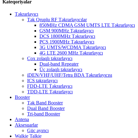
Kateqoriyalar
Təkrarlayıcı
Tək Qruplu RF Təkrarlayıcılar
850MHz CDMA GSM UMTS LTE Təkrarlayıcı
GSM 900MHz Təkrarlayıcı
DCS 1800MHz Təkrarlayıcı
PCS 1900MHz Təkrarlayıcı
3G UMTS/WCDMA Təkrarlayıcı
4G LTE 2600 MHz Təkrarlayıcı
Çox zolaqlı təkrarlayıcı
Dual-band Repeater
Üç zolaqlı təkrarlayıcı
iDEN/VHF/UHF/Tetra BDA Təkrarlayıcısı
ICS təkrarlayıcı
FDD-LTE Təkrarlayıcı
TDD-LTE Təkrarlayıcı
Booster
Tək Band Booster
Dual Band Booster
Tri-band Booster
Antena
Aksesuarlar
Güc ayırıcı
Walkie Talkie