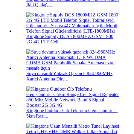
İkili Qadağa...
Kingtone Supply DCS 1800MHZ GSM 1800
2G 4G LTE Cell ...
Suya davamlı Yüksək Qazanclı 824-960MHz
Xarici Antenna Dire...
Kingtone Outdoor Cib Telefonu Genişləndiricisi
5km Razı...