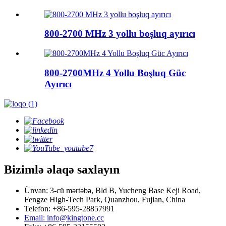
800-2700 MHz 3 yollu boşluq ayırıcı
800-2700MHz 4 Yollu Boşluq Güc
Ayırıcı
Bizimlə əlaqə saxlayın
Ünvan: 3-cü mərtəbə, Bld B, Yucheng Base Keji Road,
Fengze High-Tech Park, Quanzhou, Fujian, China
Telefon: +86-595-28857991
Email: info@kingtone.cc