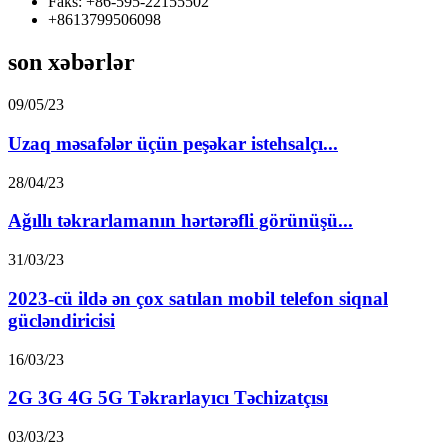
Faks: +86-595-22155502
+8613799506098
son xəbərlər
09/05/23
Uzaq məsafələr üçün peşəkar istehsalçı...
28/04/23
Ağıllı təkrarlamanın hərtərəfli görünüşü...
31/03/23
2023-cü ildə ən çox satılan mobil telefon siqnal
gücləndiricisi
16/03/23
2G 3G 4G 5G Təkrarlayıcı Təchizatçısı
03/03/23