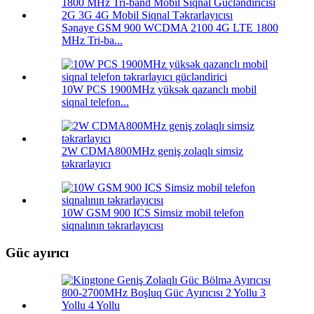
Sənaye GSM 900 WCDMA 2100 4G LTE 1800
MHz Tri-ba...
10W PCS 1900MHz yüksək qazanclı mobil
siqnal telefon...
2W CDMA800MHz geniş zolaqlı simsiz
təkrarlayıcı
10W GSM 900 ICS Simsiz mobil telefon
siqnalının təkrarlayıcısı
Güc ayırıcı