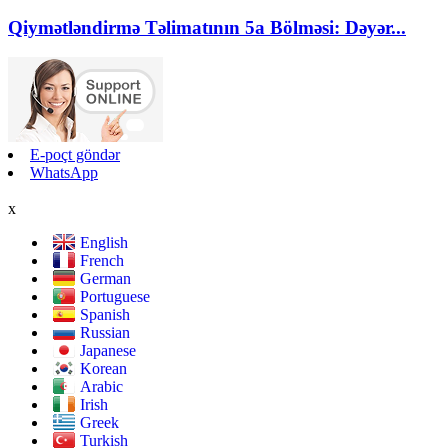
Qiymətləndirmə Təlimatının 5a Bölməsi: Dəyər...
E-poçt göndər
WhatsApp
x
English
French
German
Portuguese
Spanish
Russian
Japanese
Korean
Arabic
Irish
Greek
Turkish