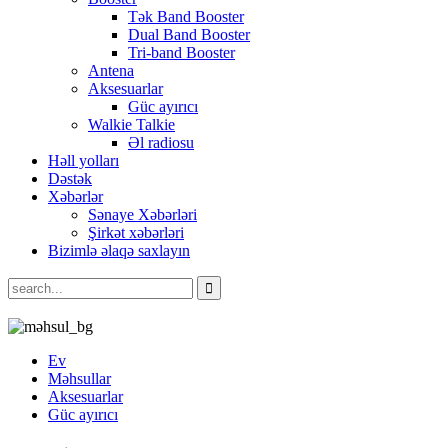
Tək Band Booster
Dual Band Booster
Tri-band Booster
Antena
Aksesuarlar
Güc ayırıcı
Walkie Talkie
Əl radiosu
Həll yolları
Dəstək
Xəbərlər
Sənaye Xəbərləri
Şirkət xəbərləri
Bizimlə əlaqə saxlayın
Ev
Məhsullar
Aksesuarlar
Güc ayırıcı