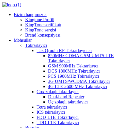
Bizim haqqımızda
Kingtone Profili
KingTone sertifikatı
KingTone sərgisi
Brend konsepsiyası
Məhsullar
Təkrarlayıcı
Tək Qruplu RF Təkrarlayıcılar
850MHz CDMA GSM UMTS LTE
Təkrarlayıcı
GSM 900MHz Təkrarlayıcı
DCS 1800MHz Təkrarlayıcı
PCS 1900MHz Təkrarlayıcı
3G UMTS/WCDMA Təkrarlayıcı
4G LTE 2600 MHz Təkrarlayıcı
Çox zolaqlı təkrarlayıcı
Dual-band Repeater
Üç zolaqlı təkrarlayıcı
Tetra təkrarlayıcı
ICS təkrarlayıcı
FDD-LTE Təkrarlayıcı
TDD-LTE Təkrarlayıcı
Booster