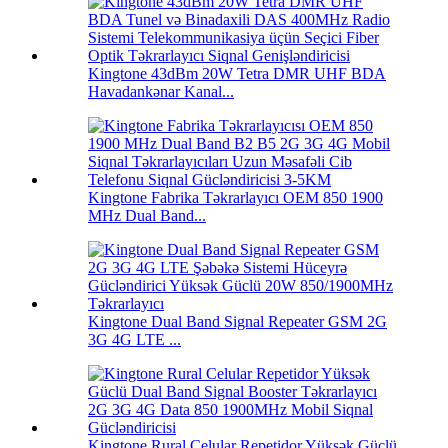
Kingtone 43dBm 20W Tetra DMR UHF BDA
Havadankənar Kanal...
Kingtone Fabrika Təkrarlayıcı OEM 850 1900
MHz Dual Band...
Kingtone Dual Band Signal Repeater GSM 2G
3G 4G LTE ...
Kingtone Rural Celular Repetidor Yüksək Güclü