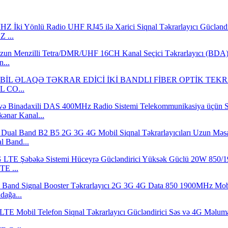
 ...
...
L CO...
nar Kanal...
l Band...
E ...
dağa...