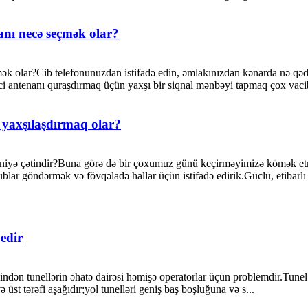
nanı necə seçmək olar?
mək olar?Cib telefonunuzdan istifadə edin, əmlakınızdan kənarda nə qədə
ici antenanı quraşdırmaq üçün yaxşı bir siqnal mənbəyi tapmaq çox vacib
ə yaxşılaşdırmaq olar?
k niyə çətindir?Buna görə də bir çoxumuz günü keçirməyimizə kömək etm
blar göndərmək və fövqəladə hallar üçün istifadə edirik.Güclü, etibarlı
edir
n tunellərin əhatə dairəsi həmişə operatorlar üçün problemdir.Tunel x
 üst tərəfi aşağıdır;yol tunelləri geniş baş boşluğuna və s...