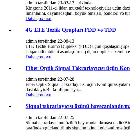
admin tərəfindən 23-03-13 tarixində
Kingtone 2011-ci ildən müxtəlif texnologiyalar üçün daxi
limanlarını, dayanacaqları, böyük binaları, bəndləri və t
Daha çox oxu
4G LTE Tezlik Qrupları FDD və TDD
admin tərəfindən 22-08-13
LTE Tezlik Bölmə Dupleksi (FDD) üçün qoşalaşmış spekt
istiqamətli rabitəni asanlaşdırmaq üçün dupleks sxemi həya
Daha çox oxu
Fiber Optik Siqnal Təkrarlayıcısı üçün Kon
admin tərəfindən 22-07-28
Fiber Optik Siqnal Təkrarlayıcısı üçün Konfiqurasiyalar 
dəstəkləyir.Bu konfiqurasiya,...
Daha çox oxu
Siqnal təkrarlayıcısı özünü həyəcanlandırma
admin tərəfindən 22-07-25
Siqnal təkrarlayıcının özünü həyəcanlandırması nədir?Bir
tərəfindən gücləndirilmiş siqnalın ikincil gücləndirmə üç