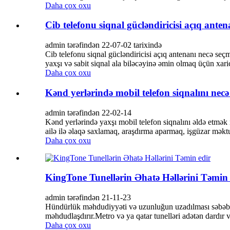
Daha çox oxu
Cib telefonu siqnal gücləndiricisi açıq ante
admin tərəfindən 22-07-02 tarixində
Cib telefonu siqnal gücləndiricisi açıq antenanı necə seç
yaxşı və sabit siqnal ala biləcəyinə əmin olmaq üçün xar
Daha çox oxu
Kənd yerlərində mobil telefon siqnalını nec
admin tərəfindən 22-02-14
Kənd yerlərində yaxşı mobil telefon siqnalını əldə etmə
ailə ilə əlaqə saxlamaq, araşdırma aparmaq, işgüzar məktu
Daha çox oxu
KingTone Tunellərin Əhatə Həllərini Təmin 
admin tərəfindən 21-11-23
Hündürlük məhdudiyyəti və uzunluğun uzadılması səbəbində
məhdudlaşdırır.Metro və ya qatar tunelləri adətən dardır və
Daha çox oxu