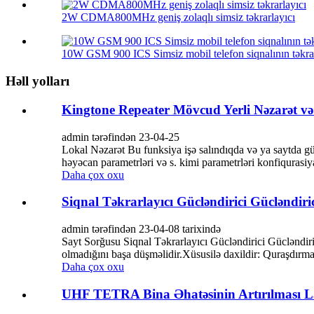
2W CDMA800MHz geniş zolaqlı simsiz təkrarlayıcı
10W GSM 900 ICS Simsiz mobil telefon siqnalının təkrar
Həll yolları
Kingtone Repeater Mövcud Yerli Nəzarət v
admin tərəfindən 23-04-25
Lokal Nəzarət Bu funksiya işə salındıqda və ya saytda gü
həyəcan parametrləri və s. kimi parametrləri konfiquras
Daha çox oxu
Siqnal Təkrarlayıcı Gücləndirici Gücləndiri
admin tərəfindən 23-04-08 tarixində
Sayt Sorğusu Siqnal Təkrarlayıcı Gücləndirici Gücləndiri
olmadığını başa düşməlidir.Xüsusilə daxildir: Quraşdırma y
Daha çox oxu
UHF TETRA Bina Əhatəsinin Artırılması L