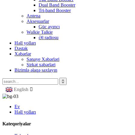
Dual Band Booster
Tri-band Booster
Antena
Aksesuarlar
Güc ayırıcı
Walkie Talkie
Əl radiosu
Həll yolları
Dəstək
Xəbərlər
Sənaye Xəbərləri
Şirkət xəbərləri
Bizimlə əlaqə saxlayın
English
Ev
Həll yolları
Kateqoriyalar