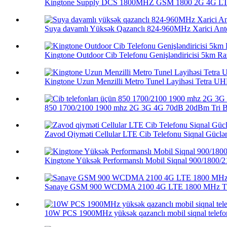
Kingtone Supply DCS 1800MHZ GSM 1800 2G 4G LTE 
Suya davamlı Yüksək Qazanclı 824-960MHz Xarici Ante
Kingtone Outdoor Cib Telefonu Genişləndiricisi 5km Raz
Kingtone Uzun Menzilli Metro Tunel Layihəsi Tetra UHF
850 1700/2100 1900 mhz 2G 3G 4G 70dB 20dBm Tri Ba
Zavod Qiyməti Cellular LTE Cib Telefonu Siqnal Güclənd
Kingtone Yüksək Performanslı Mobil Siqnal 900/1800/21
Sənaye GSM 900 WCDMA 2100 4G LTE 1800 MHz Tri
10W PCS 1900MHz yüksək qazanclı mobil siqnal telefon