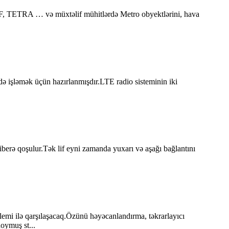
 UHF, TETRA … və müxtəlif mühitlərdə Metro obyektlərini, hava
işləmək üçün hazırlanmışdır.LTE radio sisteminin iki
berə qoşulur.Tək lif eyni zamanda yuxarı və aşağı bağlantını
lemi ilə qarşılaşacaq.Özünü həyəcanlandırma, təkrarlayıcı
doymuş st...