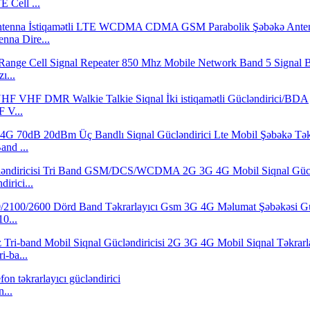
Cell ...
nna Dire...
ı...
 V...
nd ...
irici...
0...
-ba...
...