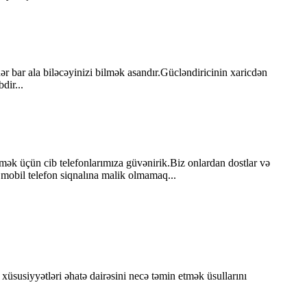
r bar ala biləcəyinizi bilmək asandır.Gücləndiricinin xaricdən
dir...
ək üçün cib telefonlarımıza güvənirik.Biz onlardan dostlar və
 mobil telefon siqnalına malik olmamaq...
üsusiyyətləri əhatə dairəsini necə təmin etmək üsullarını