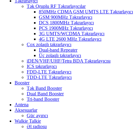
Təkrarlayıcı
Tək Qruplu RF Təkrarlayıcılar
850MHz CDMA GSM UMTS LTE Təkrarlayıcı
GSM 900MHz Təkrarlayıcı
DCS 1800MHz Təkrarlayıcı
PCS 1900MHz Təkrarlayıcı
3G UMTS/WCDMA Təkrarlayıcı
4G LTE 2600 MHz Təkrarlayıcı
Çox zolaqlı təkrarlayıcı
Dual-band Repeater
Üç zolaqlı təkrarlayıcı
iDEN/VHF/UHF/Tetra BDA Təkrarlayıcısı
ICS təkrarlayıcı
FDD-LTE Təkrarlayıcı
TDD-LTE Təkrarlayıcı
Booster
Tək Band Booster
Dual Band Booster
Tri-band Booster
Antena
Aksesuarlar
Güc ayırıcı
Walkie Talkie
Əl radiosu