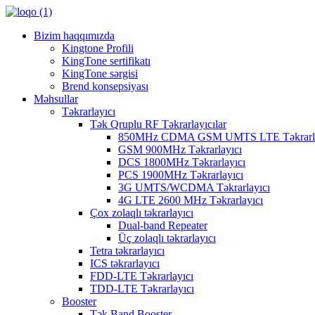
Bizim haqqımızda
Kingtone Profili
KingTone sertifikatı
KingTone sərgisi
Brend konsepsiyası
Məhsullar
Təkrarlayıcı
Tək Qruplu RF Təkrarlayıcılar
850MHz CDMA GSM UMTS LTE Təkrarla
GSM 900MHz Təkrarlayıcı
DCS 1800MHz Təkrarlayıcı
PCS 1900MHz Təkrarlayıcı
3G UMTS/WCDMA Təkrarlayıcı
4G LTE 2600 MHz Təkrarlayıcı
Çox zolaqlı təkrarlayıcı
Dual-band Repeater
Üç zolaqlı təkrarlayıcı
Tetra təkrarlayıcı
ICS təkrarlayıcı
FDD-LTE Təkrarlayıcı
TDD-LTE Təkrarlayıcı
Booster
Tək Band Booster