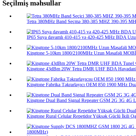
Seçilmiş məhsullar
Tetra 380MHz Band Seçmə 380-385 MHZ 390-395 MHZ
IP65 Suya davamlı 410-415 və 420-425 MHz BDA Uzun
Kingtone 5-10km 1800/2100MHz Uzun Məsafəli MOBİ
Kingtone 43dBm 20W Tetra DMR UHF BDA Havadankə
Kingtone Fabrika Təkrarlayıcı OEM 850 1900 MHz Dua
Kingtone Dual Band Signal Repeater GSM 2G 3G 4G LT
Kingtone Rural Celular Repetidor Yüksək Güclü İkili Qa