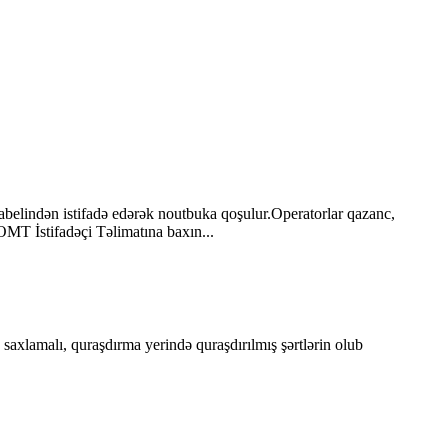
abelindən istifadə edərək noutbuka qoşulur.Operatorlar qazanc,
OMT İstifadəçi Təlimatına baxın...
saxlamalı, quraşdırma yerində quraşdırılmış şərtlərin olub