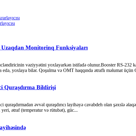
layıcısı
ə Uzaqdan Monitorinq Funksiyaları
cləndiricinin vəziyyətini yoxlayarkən istifadə olunur.Booster RS-232 k
iya edə, yoxlaya bilər. Qoşulma və OMT haqqında ətraflı məlumat üçün 
ci Quraşdırma Bildirişi
ci quraşdırmadan əvvəl quraşdırıcı layihəyə cavabdeh olan şəxslə əlaqə 
eri, ətraf (temperatur və rütubət), güc...
ayihəsində