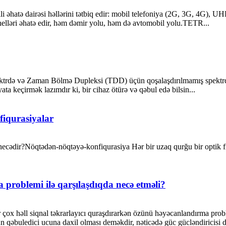
li əhatə dairəsi həllərini tətbiq edir: mobil telefoniya (2G, 3G, 4G),
unelləri əhatə edir, həm dəmir yolu, həm də avtomobil yolu.TETR...
rdə və Zaman Bölmə Dupleksi (TDD) üçün qoşalaşdırılmamış spektrdə 
ta keçirmək lazımdır ki, bir cihaz ötürə və qəbul edə bilsin...
fiqurasiyalar
necədir?Nöqtədən-nöqtəyə-konfiqurasiya Hər bir uzaq qurğu bir optik fi
 problemi ilə qarşılaşdıqda necə etməli?
 çox həll siqnal təkrarlayıcı quraşdırarkən özünü həyəcanlandırma prob
ün qəbuledici ucuna daxil olması deməkdir, nəticədə güc gücləndiricisi 