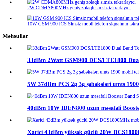
2W CDMA800MHz geniş zolaqlı simsiz təkrarlayıcı
10W GSM 900 ICS Simsiz mobil telefon siqnalının təkrar
Məhsullar
33dBm 2Watt GSM900 DCS/LTE1800 Dual B
5W 37dBm PCS 2g 3g şəbəkələri umts 1900 m
40dBm 10W IDEN800 uzun məsafəli Booster
Xarici 43dBm yüksək güclü 20W DCS1800M