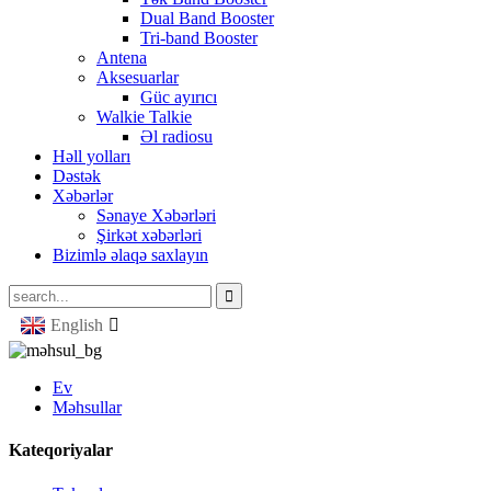
Dual Band Booster
Tri-band Booster
Antena
Aksesuarlar
Güc ayırıcı
Walkie Talkie
Əl radiosu
Həll yolları
Dəstək
Xəbərlər
Sənaye Xəbərləri
Şirkət xəbərləri
Bizimlə əlaqə saxlayın
English
Ev
Məhsullar
Kateqoriyalar