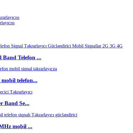
layıcısı
and Telefon ...
obil telefon...
 Band Se...
Hz mobil ...