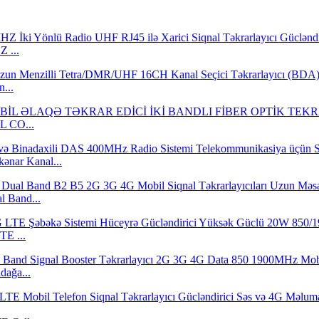
 ...
...
L CO...
nar Kanal...
l Band...
E ...
dağa...