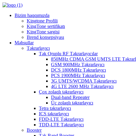
Bizim haqqımızda
Kingtone Profili
KingTone sertifikatı
KingTone sərgisi
Brend konsepsiyası
Məhsullar
Təkrarlayıcı
Tək Qruplu RF Təkrarlayıcılar
850MHz CDMA GSM UMTS LTE Təkrarla
GSM 900MHz Təkrarlayıcı
DCS 1800MHz Təkrarlayıcı
PCS 1900MHz Təkrarlayıcı
3G UMTS/WCDMA Təkrarlayıcı
4G LTE 2600 MHz Təkrarlayıcı
Çox zolaqlı təkrarlayıcı
Dual-band Repeater
Üç zolaqlı təkrarlayıcı
Tetra təkrarlayıcı
ICS təkrarlayıcı
FDD-LTE Təkrarlayıcı
TDD-LTE Təkrarlayıcı
Booster
Tək Band Booster