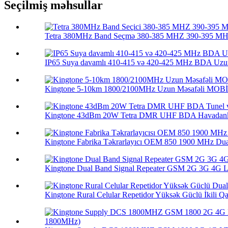
Seçilmiş məhsullar
Tetra 380MHz Band Seçmə 380-385 MHZ 390-395 MHZ
IP65 Suya davamlı 410-415 və 420-425 MHz BDA Uzun
Kingtone 5-10km 1800/2100MHz Uzun Məsafəli MOBİ
Kingtone 43dBm 20W Tetra DMR UHF BDA Havadankə
Kingtone Fabrika Təkrarlayıcı OEM 850 1900 MHz Dua
Kingtone Dual Band Signal Repeater GSM 2G 3G 4G LT
Kingtone Rural Celular Repetidor Yüksək Güclü İkili Qa