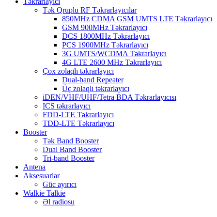
Təkrarlayıcı
Tək Qruplu RF Təkrarlayıcılar
850MHz CDMA GSM UMTS LTE Təkrarlayıcı
GSM 900MHz Təkrarlayıcı
DCS 1800MHz Təkrarlayıcı
PCS 1900MHz Təkrarlayıcı
3G UMTS/WCDMA Təkrarlayıcı
4G LTE 2600 MHz Təkrarlayıcı
Çox zolaqlı təkrarlayıcı
Dual-band Repeater
Üç zolaqlı təkrarlayıcı
iDEN/VHF/UHF/Tetra BDA Təkrarlayıcısı
ICS təkrarlayıcı
FDD-LTE Təkrarlayıcı
TDD-LTE Təkrarlayıcı
Booster
Tək Band Booster
Dual Band Booster
Tri-band Booster
Antena
Aksesuarlar
Güc ayırıcı
Walkie Talkie
Əl radiosu