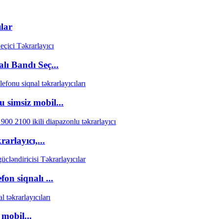
lar
ı Bandı Seç...
simsiz mobil...
rlayıcı,...
n siqnalı ...
mobil...