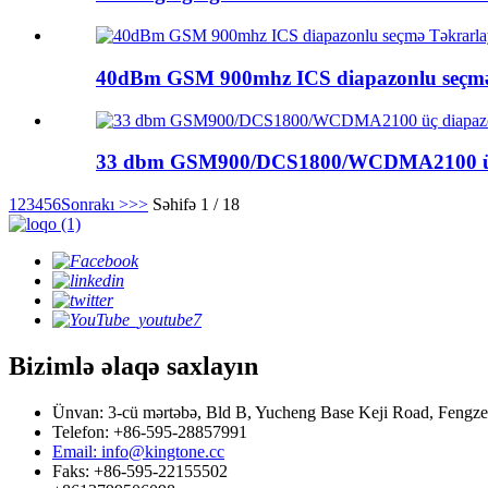
40dBm GSM 900mhz ICS diapazonlu seçmə
33 dbm GSM900/DCS1800/WCDMA2100 üç 
1
2
3
4
5
6
Sonrakı >
>>
Səhifə 1 / 18
Bizimlə əlaqə saxlayın
Ünvan: 3-cü mərtəbə, Bld B, Yucheng Base Keji Road, Fengze
Telefon: +86-595-28857991
Email: info@kingtone.cc
Faks: +86-595-22155502