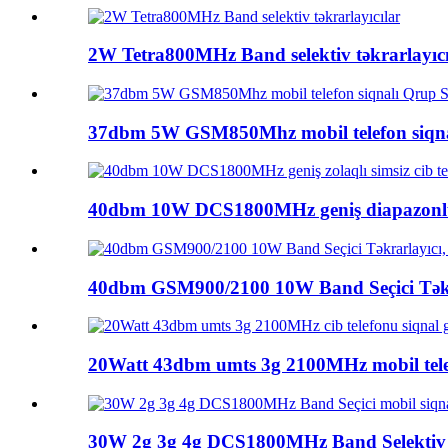
2W Tetra800MHz Band selektiv təkrarlayıcı
37dbm 5W GSM850Mhz mobil telefon siqnal
40dbm 10W DCS1800MHz geniş diapazonlu 
40dbm GSM900/2100 10W Band Seçici Təkra
20Watt 43dbm umts 3g 2100MHz mobil telefo
30W 2g 3g 4g DCS1800MHz Band Selektiv 