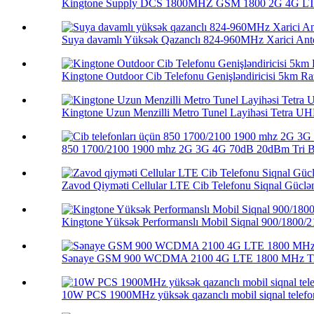
Kingtone Supply DCS 1800MHZ GSM 1800 2G 4G LTE 
Suya davamlı Yüksək Qazanclı 824-960MHz Xarici Ante
Kingtone Outdoor Cib Telefonu Genişləndiricisi 5km Raz
Kingtone Uzun Menzilli Metro Tunel Layihəsi Tetra UHF
850 1700/2100 1900 mhz 2G 3G 4G 70dB 20dBm Tri Ba
Zavod Qiyməti Cellular LTE Cib Telefonu Siqnal Güclənd
Kingtone Yüksək Performanslı Mobil Siqnal 900/1800/21
Sənaye GSM 900 WCDMA 2100 4G LTE 1800 MHz Tri
10W PCS 1900MHz yüksək qazanclı mobil siqnal telefon