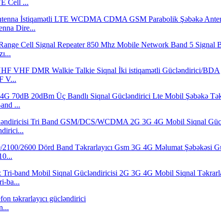
Cell ...
nna Dire...
ı...
 V...
nd ...
irici...
0...
-ba...
...