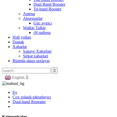
Dual Band Booster
Tri-band Booster
Antena
Aksesuarlar
Güc ayırıcı
Walkie Talkie
Əl radiosu
Həll yolları
Dəstək
Xəbərlər
Sənaye Xəbərləri
Şirkət xəbərləri
Bizimlə əlaqə saxlayın
English
Ev
Çox zolaqlı təkrarlayıcı
Dual-band Repeater
Kateqoriyalar