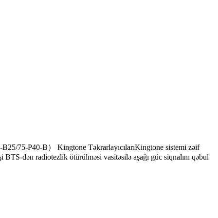
-B25/75-P40-B） Kingtone TəkrarlayıcılarıKingtone sistemi zəif
i BTS-dən radiotezlik ötürülməsi vasitəsilə aşağı güc siqnalını qəbul