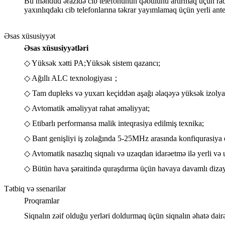
Bu məhdud ərazidə cib telefonunun qəbulunu artırmaq üçün radio 
yaxınlıqdakı cib telefonlarına təkrar yayımlamaq üçün yerli anten
Əsas xüsusiyyət
Əsas xüsusiyyətləri
◇ Yüksək xətti PA;Yüksək sistem qazancı;
◇ Ağıllı ALC texnologiyası；
◇ Tam dupleks və yuxarı keçiddən aşağı əlaqəyə yüksək izolya
◇ Avtomatik əməliyyat rahat əməliyyat;
◇ Etibarlı performansa malik inteqrasiya edilmiş texnika;
◇ Bant genişliyi iş zolağında 5-25MHz arasında konfiqurasiya ed
◇ Avtomatik nasazlıq siqnalı və uzaqdan idarəetmə ilə yerli və 
◇ Bütün hava şəraitində quraşdırma üçün havaya davamlı diza
Tətbiq və ssenarilər
Proqramlar
Siqnalın zəif olduğu yerləri doldurmaq üçün siqnalın əhatə dair