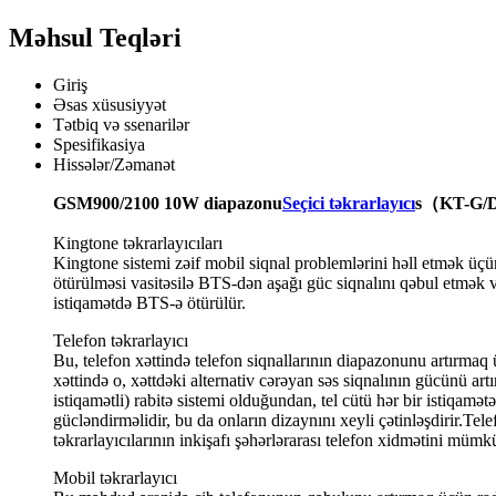
Məhsul Teqləri
Giriş
Əsas xüsusiyyət
Tətbiq və ssenarilər
Spesifikasiya
Hissələr/Zəmanət
GSM900/2100 10W diapazonu
Seçici təkrarlayıcı
s
（
KT-G/D
Kingtone təkrarlayıcıları
Kingtone sistemi zəif mobil siqnal problemlərini həll etmək üç
ötürülməsi vasitəsilə BTS-dən aşağı güc siqnalını qəbul etmək v
istiqamətdə BTS-ə ötürülür.
Telefon təkrarlayıcı
Bu, telefon xəttində telefon siqnallarının diapazonunu artırmaq ü
xəttində o, xəttdəki alternativ cərəyan səs siqnalının gücünü a
istiqamətli) rabitə sistemi olduğundan, tel cütü hər bir istiqamətə
gücləndirməlidir, bu da onların dizaynını xeyli çətinləşdirir.Tele
təkrarlayıcılarının inkişafı şəhərlərarası telefon xidmətini mümk
Mobil təkrarlayıcı