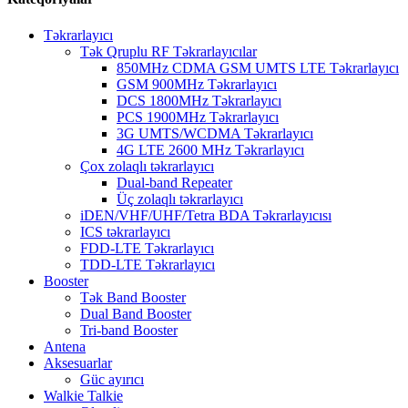
Təkrarlayıcı
Tək Qruplu RF Təkrarlayıcılar
850MHz CDMA GSM UMTS LTE Təkrarlayıcı
GSM 900MHz Təkrarlayıcı
DCS 1800MHz Təkrarlayıcı
PCS 1900MHz Təkrarlayıcı
3G UMTS/WCDMA Təkrarlayıcı
4G LTE 2600 MHz Təkrarlayıcı
Çox zolaqlı təkrarlayıcı
Dual-band Repeater
Üç zolaqlı təkrarlayıcı
iDEN/VHF/UHF/Tetra BDA Təkrarlayıcısı
ICS təkrarlayıcı
FDD-LTE Təkrarlayıcı
TDD-LTE Təkrarlayıcı
Booster
Tək Band Booster
Dual Band Booster
Tri-band Booster
Antena
Aksesuarlar
Güc ayırıcı
Walkie Talkie