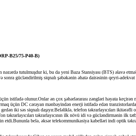
RP-B25/75-P40-B
)
ün nəzərdə tutulmuşdur ki, bu da yeni Baza Stansiyası (BTS) əlavə etmək
ə sonra gücləndirilmiş siqnalı şəbəkənin əhatə dairəsinin qeyri-adekvat 
çün istifadə olunur.Onlar ən çox şəhərlərarası zəngləri həyata keçirən m
rtırmaq üçün DC cərəyan mənbəyindən enerji istifadə edən tranzistorlarda
 gedən iki səs siqnalı daşıyır.Beləliklə, telefon təkrarlayıcıları ikitərəfl
fon təkrarlayıcıları təkrarlayıcının ilk növü idi və gücləndirmənin ilk tət
ün etdi.Bununla belə, əksər telekommunikasiya kabelləri indi optik təkrar