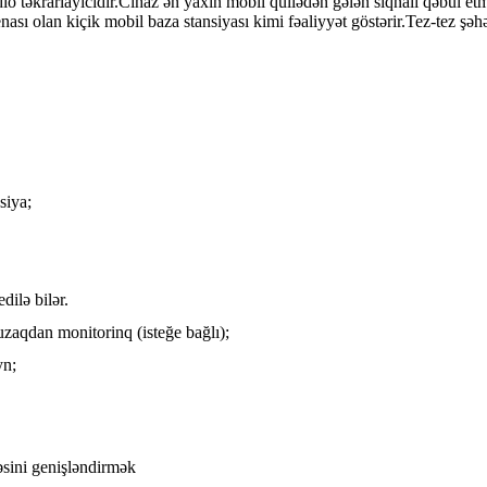
təkrarlayıcıdır.Cihaz ən yaxın mobil qüllədən gələn siqnalı qəbul etmə
ası olan kiçik mobil baza stansiyası kimi fəaliyyət göstərir.Tez-tez şəh
siya;
ilə bilər.
uzaqdan monitorinq (isteğe bağlı);
yn;
əsini genişləndirmək