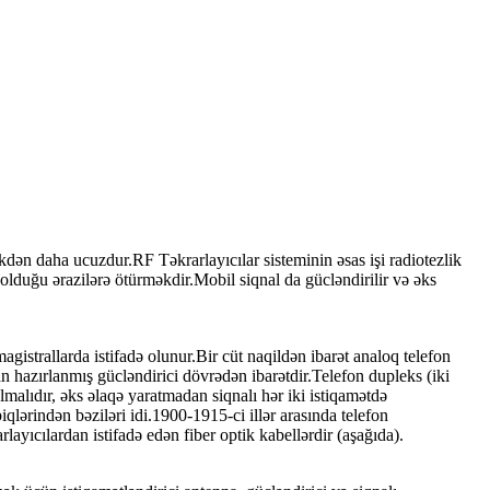
dən daha ucuzdur.RF Təkrarlayıcılar sisteminin əsas işi radiotezlik
olduğu ərazilərə ötürməkdir.Mobil siqnal da gücləndirilir və əks
agistrallarda istifadə olunur.Bir cüt naqildən ibarət analoq telefon
n hazırlanmış gücləndirici dövrədən ibarətdir.Telefon dupleks (iki
i olmalıdır, əks əlaqə yaratmadan siqnalı hər iki istiqamətdə
biqlərindən bəziləri idi.1900-1915-ci illər arasında telefon
layıcılardan istifadə edən fiber optik kabellərdir (aşağıda).