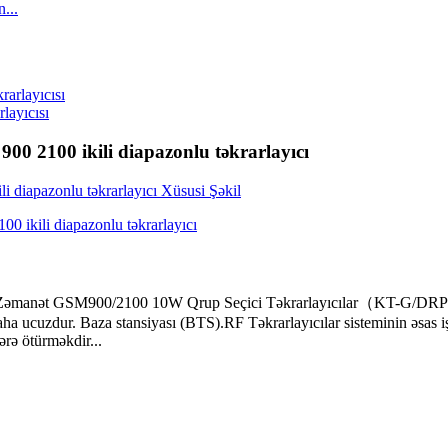
...
layıcısı
0 2100 ikili diapazonlu təkrarlayıcı
ələri/Zəmanət GSM900/2100 10W Qrup Seçici Təkrarlayıcılar（KT-G/DRP
ha ucuzdur. Baza stansiyası (BTS).RF Təkrarlayıcılar sisteminin əsas iş
ərə ötürməkdir...