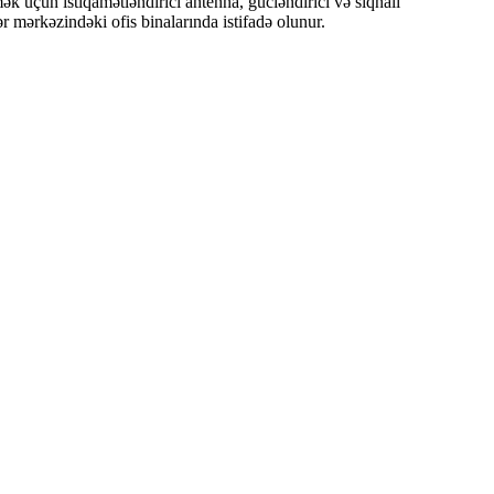
k üçün istiqamətləndirici antenna, gücləndirici və siqnalı
ər mərkəzindəki ofis binalarında istifadə olunur.