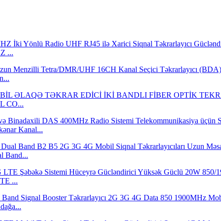
 ...
...
L CO...
nar Kanal...
l Band...
E ...
dağa...