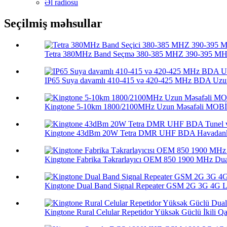
Əl radiosu
Seçilmiş məhsullar
Tetra 380MHz Band Seçmə 380-385 MHZ 390-395 MHZ
IP65 Suya davamlı 410-415 və 420-425 MHz BDA Uzun
Kingtone 5-10km 1800/2100MHz Uzun Məsafəli MOBİ
Kingtone 43dBm 20W Tetra DMR UHF BDA Havadankə
Kingtone Fabrika Təkrarlayıcı OEM 850 1900 MHz Dua
Kingtone Dual Band Signal Repeater GSM 2G 3G 4G LT
Kingtone Rural Celular Repetidor Yüksək Güclü İkili Qa