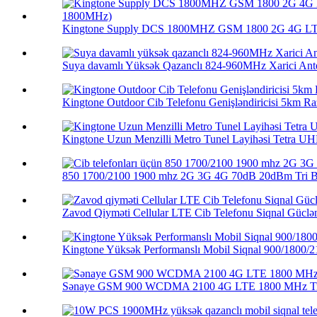
Kingtone Supply DCS 1800MHZ GSM 1800 2G 4G LTE 
Suya davamlı Yüksək Qazanclı 824-960MHz Xarici Ante
Kingtone Outdoor Cib Telefonu Genişləndiricisi 5km Raz
Kingtone Uzun Menzilli Metro Tunel Layihəsi Tetra UHF
850 1700/2100 1900 mhz 2G 3G 4G 70dB 20dBm Tri Ba
Zavod Qiyməti Cellular LTE Cib Telefonu Siqnal Güclənd
Kingtone Yüksək Performanslı Mobil Siqnal 900/1800/21
Sənaye GSM 900 WCDMA 2100 4G LTE 1800 MHz Tri