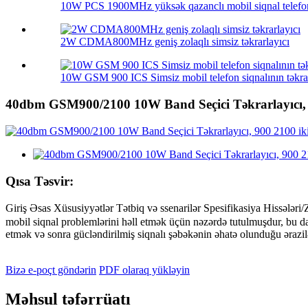
10W PCS 1900MHz yüksək qazanclı mobil siqnal telefon
2W CDMA800MHz geniş zolaqlı simsiz təkrarlayıcı
10W GSM 900 ICS Simsiz mobil telefon siqnalının təkrar
40dbm GSM900/2100 10W Band Seçici Təkrarlayıcı, 90
Qısa Təsvir:
Giriş Əsas Xüsusiyyətlər Tətbiq və ssenarilər Spesifikasiya Hiss
mobil siqnal problemlərini həll etmək üçün nəzərdə tutulmuşdur, bu da
etmək və sonra gücləndirilmiş siqnalı şəbəkənin əhatə olunduğu ərazil
Bizə e-poçt göndərin
PDF olaraq yükləyin
Məhsul təfərrüatı