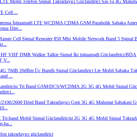
Cell ...
nna Dire...
ı...
 V...
nd ...
irici...
0...
-ba...