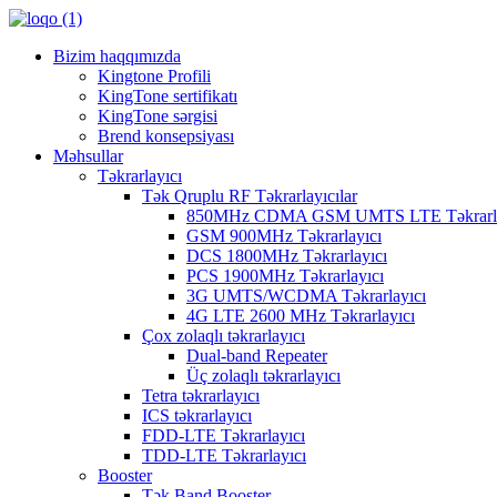
Bizim haqqımızda
Kingtone Profili
KingTone sertifikatı
KingTone sərgisi
Brend konsepsiyası
Məhsullar
Təkrarlayıcı
Tək Qruplu RF Təkrarlayıcılar
850MHz CDMA GSM UMTS LTE Təkrarla
GSM 900MHz Təkrarlayıcı
DCS 1800MHz Təkrarlayıcı
PCS 1900MHz Təkrarlayıcı
3G UMTS/WCDMA Təkrarlayıcı
4G LTE 2600 MHz Təkrarlayıcı
Çox zolaqlı təkrarlayıcı
Dual-band Repeater
Üç zolaqlı təkrarlayıcı
Tetra təkrarlayıcı
ICS təkrarlayıcı
FDD-LTE Təkrarlayıcı
TDD-LTE Təkrarlayıcı
Booster
Tək Band Booster