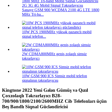
Sənaye GSM 900 WCDMA 2100 4G LTE 1800
MHz Tri-ba...
10W PCS 1900MHz yüksək qazanclı mobil
siqnal telefon...
2W CDMA800MHz geniş zolaqlı simsiz
təkrarlayıcı
10W GSM 900 ICS Simsiz mobil telefon
siqnalının təkrarlayıcısı
Kingtone 2022 Yeni Gələn Gümüş və Qızıl
Çoxzolaqlı Təkrarlayıcı B28-
700/900/1800/2100/2600MHZ Cib Telefonları üçün
Beş Bandlı Siqnal Gücləndiricisi