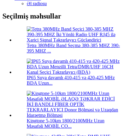
Əl radiosu
Seçilmiş məhsullar
Tetra 380MHz Band Seçmə 380-385 MHZ 390-
395 MHZ ...
IP65 Suya davamlı 410-415 və 420-425 MHz
BDA Uzun...
Kingtone 5-10km 1800/2100MHz Uzun
Məsafəli MOBİL CO...