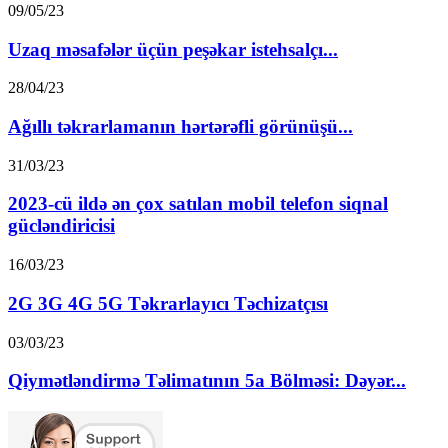
09/05/23
Uzaq məsafələr üçün peşəkar istehsalçı...
28/04/23
Ağıllı təkrarlamanın hərtərəfli görünüşü...
31/03/23
2023-cü ildə ən çox satılan mobil telefon siqnal
gücləndiricisi
16/03/23
2G 3G 4G 5G Təkrarlayıcı Təchizatçısı
03/03/23
Qiymətləndirmə Təlimatının 5a Bölməsi: Dəyər...