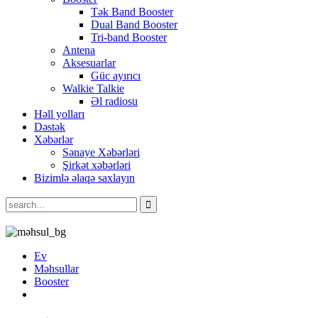
Tək Band Booster
Dual Band Booster
Tri-band Booster
Antena
Aksesuarlar
Güc ayırıcı
Walkie Talkie
Əl radiosu
Həll yolları
Dəstək
Xəbərlər
Sənaye Xəbərləri
Şirkət xəbərləri
Bizimlə əlaqə saxlayın
Ev
Məhsullar
Booster