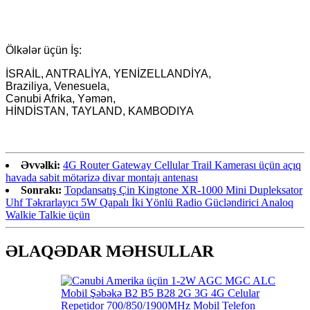
Ölkələr üçün İş:
İSRAİL, ANTRALİYA, YENİZELLANDİYA,
Braziliya, Venesuela,
Cənubi Afrika, Yəmən,
HİNDİSTAN, TAYLAND, KAMBODIYA
Əvvəlki:
4G Router Gateway Cellular Trail Kamerası üçün açıq
havada sabit mötərizə divar montajı antenası
Sonrakı:
Topdansatış Çin Kingtone XR-1000 Mini Dupleksator
Uhf Təkrarlayıcı 5W Qapalı İki Yönlü Radio Gücləndirici Analoq
Walkie Talkie üçün
ƏLAQƏDAR MƏHSULLAR