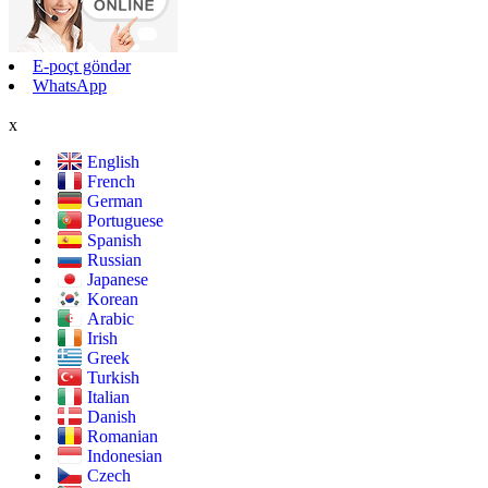
E-poçt göndər
WhatsApp
x
English
French
German
Portuguese
Spanish
Russian
Japanese
Korean
Arabic
Irish
Greek
Turkish
Italian
Danish
Romanian
Indonesian
Czech