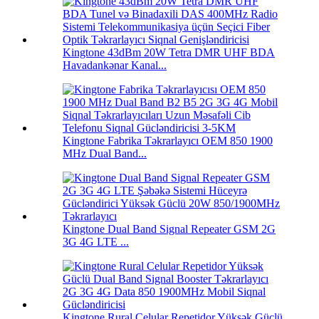
Kingtone 43dBm 20W Tetra DMR UHF BDA
Havadankənar Kanal...
Kingtone Fabrika Təkrarlayıcı OEM 850 1900
MHz Dual Band...
Kingtone Dual Band Signal Repeater GSM 2G
3G 4G LTE ...
Kingtone Rural Celular Repetidor Yüksək Güclü