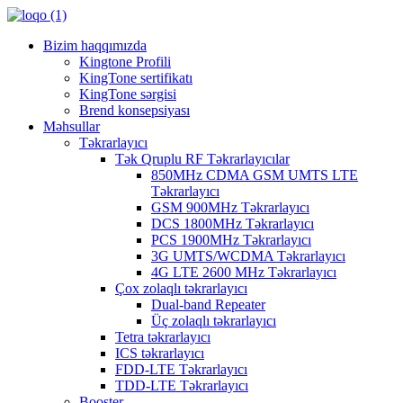
Bizim haqqımızda
Kingtone Profili
KingTone sertifikatı
KingTone sərgisi
Brend konsepsiyası
Məhsullar
Təkrarlayıcı
Tək Qruplu RF Təkrarlayıcılar
850MHz CDMA GSM UMTS LTE
Təkrarlayıcı
GSM 900MHz Təkrarlayıcı
DCS 1800MHz Təkrarlayıcı
PCS 1900MHz Təkrarlayıcı
3G UMTS/WCDMA Təkrarlayıcı
4G LTE 2600 MHz Təkrarlayıcı
Çox zolaqlı təkrarlayıcı
Dual-band Repeater
Üç zolaqlı təkrarlayıcı
Tetra təkrarlayıcı
ICS təkrarlayıcı
FDD-LTE Təkrarlayıcı
TDD-LTE Təkrarlayıcı
Booster