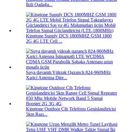
İkili Qadağa...
Kingtone Supply DCS 1800MHZ GSM 1800
2G 4G LTE Cell ...
Suya davamlı Yüksək Qazanclı 824-960MHz
Xarici Antenna Dire...
Kingtone Outdoor Cib Telefonu Genişləndiricisi
5km Razı...