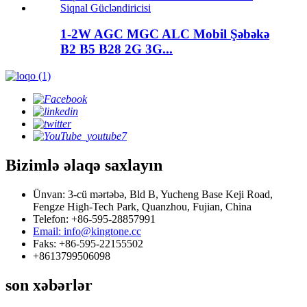
1-2W AGC MGC ALC Mobil Şəbəkə
B2 B5 B28 2G 3G...
Bizimlə əlaqə saxlayın
Ünvan: 3-cü mərtəbə, Bld B, Yucheng Base Keji Road,
Fengze High-Tech Park, Quanzhou, Fujian, China
Telefon: +86-595-28857991
Email: info@kingtone.cc
Faks: +86-595-22155502
+8613799506098
son xəbərlər