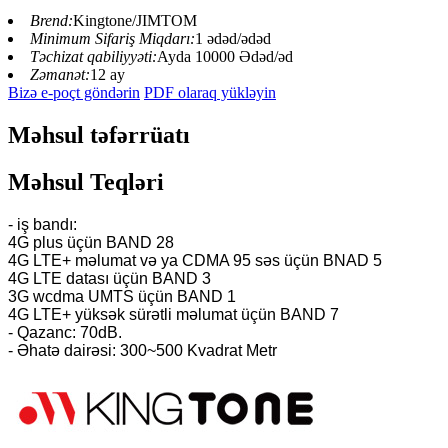
Brend:
Kingtone/JIMTOM
Minimum Sifariş Miqdarı:
1 ədəd/ədəd
Təchizat qabiliyyəti:
Ayda 10000 Ədəd/əd
Zəmanət:
12 ay
Bizə e-poçt göndərin
PDF olaraq yükləyin
Məhsul təfərrüatı
Məhsul Teqləri
- iş bandı:
4G plus üçün BAND 28
4G LTE+ məlumat və ya CDMA 95 səs üçün BNAD 5
4G LTE datası üçün BAND 3
3G wcdma UMTS üçün BAND 1
4G LTE+ yüksək sürətli məlumat üçün BAND 7
- Qazanc: 70dB.
- Əhatə dairəsi: 300~500 Kvadrat Metr