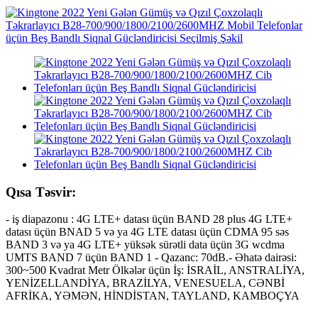
Qısa Təsvir:
- iş diapazonu : 4G LTE+ datası üçün BAND 28 plus 4G LTE+
datası üçün BNAD 5 və ya 4G LTE datası üçün CDMA 95 səs
BAND 3 və ya 4G LTE+ yüksək sürətli data üçün 3G wcdma
UMTS BAND 7 üçün BAND 1 - Qazanc: 70dB.- Əhatə dairəsi:
300~500 Kvadrat Metr Ölkələr üçün İş: İSRAİL, ANSTRALİYA,
YENİZELLANDİYA, BRAZİLYA, VENESUELA, CƏNBİ
AFRİKA, YƏMƏN, HİNDİSTAN, TAYLAND, KAMBOÇYA