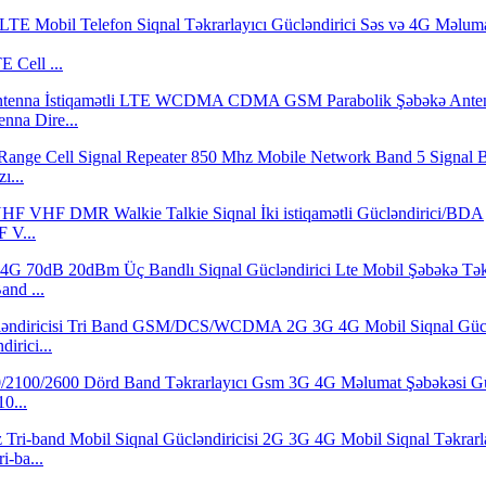
Cell ...
nna Dire...
ı...
 V...
nd ...
irici...
0...
-ba...