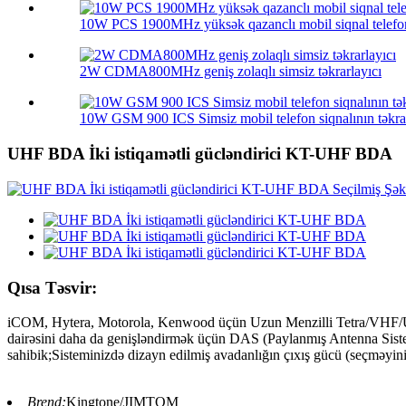
10W PCS 1900MHz yüksək qazanclı mobil siqnal telefon
2W CDMA800MHz geniş zolaqlı simsiz təkrarlayıcı
10W GSM 900 ICS Simsiz mobil telefon siqnalının təkrar
UHF BDA İki istiqamətli gücləndirici KT-UHF BDA
Qısa Təsvir:
iCOM, Hytera, Motorola, Kenwood üçün Uzun Menzilli Tetra/VHF/UHF/
dairəsini daha da genişləndirmək üçün DAS (Paylanmış Antenna Sistemi) 
sahibik;Sisteminizdə dizayn edilmiş avadanlığın çıxış gücü (seçməy
Brend:
Kingtone/JIMTOM