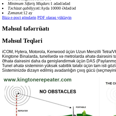
Minimum Sifariş Miqdarı:
1 ədəd/ədəd
Təchizat qabiliyyəti:
Ayda 10000 Ədəd/əd
Zəmanət:
12 ay
Bizə e-poçt göndərin
PDF olaraq yükləyin
Məhsul təfərrüatı
Məhsul Teqləri
iCOM, Hytera, Motorola, Kenwood üçün Uzun Menzilli Tetra/V
Kingtone Binalarda, tunellərdə və metrolarda əhatə dairəsini t
Əhatə dairəsini daha da genişləndirmək üçün DAS (Paylanmış A
Tunel əhatə sisteminin yüksək sabitlik tələbi üçün tam isti gözlə
Sisteminizdə dizayn edilmiş avadanlığın çıxış gücü (seçməyi