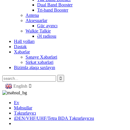
Dual Band Booster
Tri-band Booster
Antena
Aksesuarlar
Güc ayırıcı
Walkie Talkie
Əl radiosu
Həll yolları
Dəstək
Xəbərlər
Sənaye Xəbərləri
Şirkət xəbərləri
Bizimlə əlaqə saxlayın
English
Ev
Məhsullar
Təkrarlayıcı
iDEN/VHF/UHF/Tetra BDA Təkrarlayıcısı