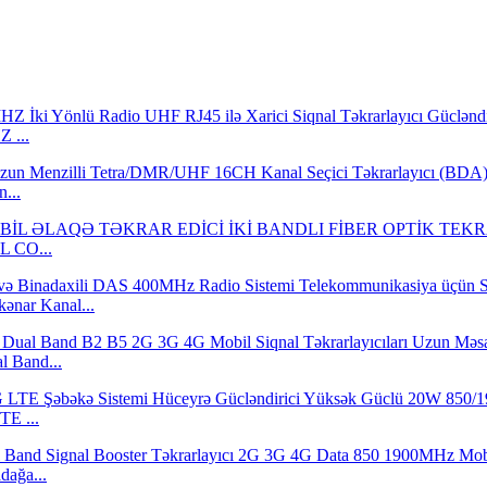
 ...
...
L CO...
nar Kanal...
l Band...
E ...
dağa...