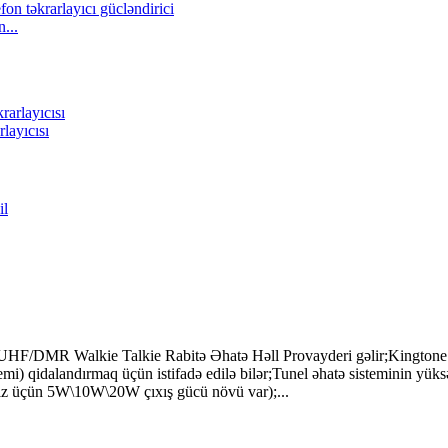
...
layıcısı
DMR Walkie Talkie Rabitə Əhatə Həll Provayderi gəlir;Kingtone Bina
qidalandırmaq üçün istifadə edilə bilər;Tunel əhatə sisteminin yüksək s
iniz üçün 5W\10W\20W çıxış gücü növü var);...