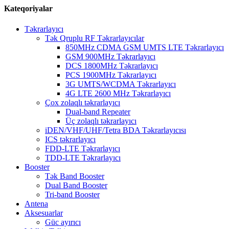
Kateqoriyalar
Təkrarlayıcı
Tək Qruplu RF Təkrarlayıcılar
850MHz CDMA GSM UMTS LTE Təkrarlayıcı
GSM 900MHz Təkrarlayıcı
DCS 1800MHz Təkrarlayıcı
PCS 1900MHz Təkrarlayıcı
3G UMTS/WCDMA Təkrarlayıcı
4G LTE 2600 MHz Təkrarlayıcı
Çox zolaqlı təkrarlayıcı
Dual-band Repeater
Üç zolaqlı təkrarlayıcı
iDEN/VHF/UHF/Tetra BDA Təkrarlayıcısı
ICS təkrarlayıcı
FDD-LTE Təkrarlayıcı
TDD-LTE Təkrarlayıcı
Booster
Tək Band Booster
Dual Band Booster
Tri-band Booster
Antena
Aksesuarlar
Güc ayırıcı