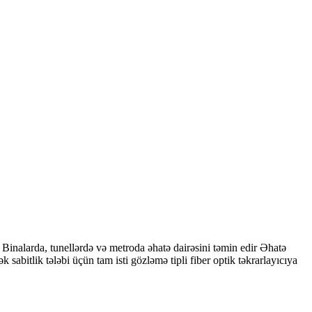
larda, tunellərdə və metroda əhatə dairəsini təmin edir Əhatə
abitlik tələbi üçün tam isti gözləmə tipli fiber optik təkrarlayıcıya