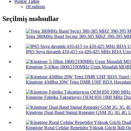
Walkie Talkie
Əl radiosu
Seçilmiş məhsullar
Tetra 380MHz Band Seçmə 380-385 MHZ 390-395 MHZ
IP65 Suya davamlı 410-415 və 420-425 MHz BDA Uzun
Kingtone 5-10km 1800/2100MHz Uzun Məsafəli MOBİ
Kingtone 43dBm 20W Tetra DMR UHF BDA Havadankə
Kingtone Fabrika Təkrarlayıcı OEM 850 1900 MHz Dua
Kingtone Dual Band Signal Repeater GSM 2G 3G 4G LT
Kingtone Rural Celular Repetidor Yüksək Güclü İkili Qa