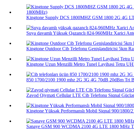
Kingtone Supply DCS 1800MHZ GSM 1800 2G 4G LTE 
Suya davamlı Yüksək Qazanclı 824-960MHz Xarici Ante
Kingtone Outdoor Cib Telefonu Genişləndiricisi 5km Raz
Kingtone Uzun Menzilli Metro Tunel Layihəsi Tetra UHF
850 1700/2100 1900 mhz 2G 3G 4G 70dB 20dBm Tri Ba
Zavod Qiyməti Cellular LTE Cib Telefonu Siqnal Güclənd
Kingtone Yüksək Performanslı Mobil Siqnal 900/1800/21
Sənaye GSM 900 WCDMA 2100 4G LTE 1800 MHz Tri