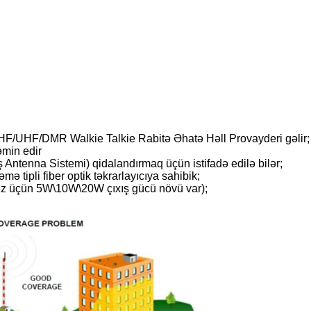
HF/UHF/DMR Walkie Talkie Rabitə Əhatə Həll Provayderi gəlir;
əmin edir
ntenna Sistemi) qidalandırmaq üçün istifadə edilə bilər;
mə tipli fiber optik təkrarlayıcıya sahibik;
niz üçün 5W\10W\20W çıxış gücü növü var);