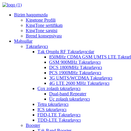
Bizim haqqımızda
Kingtone Profili
KingTone sertifikatı
KingTone sərgisi
Brend konsepsiyası
Məhsullar
Təkrarlayıcı
Tək Qruplu RF Təkrarlayıcılar
850MHz CDMA GSM UMTS LTE Təkrarla
GSM 900MHz Təkrarlayıcı
DCS 1800MHz Təkrarlayıcı
PCS 1900MHz Təkrarlayıcı
3G UMTS/WCDMA Təkrarlayıcı
4G LTE 2600 MHz Təkrarlayıcı
Çox zolaqlı təkrarlayıcı
Dual-band Repeater
Üç zolaqlı təkrarlayıcı
Tetra təkrarlayıcı
ICS təkrarlayıcı
FDD-LTE Təkrarlayıcı
TDD-LTE Təkrarlayıcı
Booster
Tək Band Booster